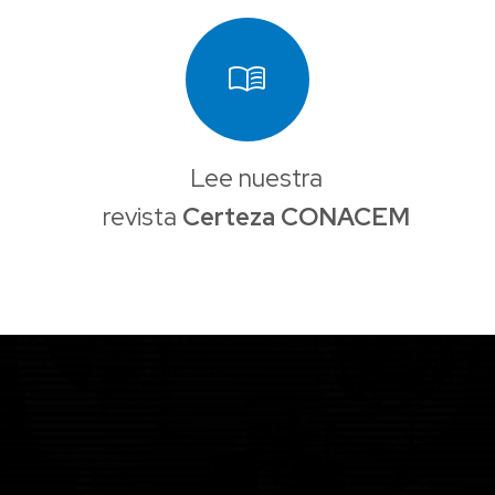
menu_book
Lee nuestra
revista
Certeza CONACEM